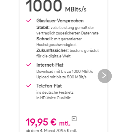
1000
6
MBits/s
Glasfaser-Versprechen
Stabil:
S
volle Leistung gemäß der
vertraglich zugesicherten Datenrate
v
Schnell:
mit garantierter
Höchstgeschwindigkeit
H
Zukunftssicher:
bestens gerüstet
für die digitale Welt
f
Internet-Flat
Download mit bis zu
1000
MBit/s
D
next
Upload mit bis zu
500
MBit/s
U
button
Telefon-Flat
ins deutsche Festnetz
i
in HD-Voice Qualität
i
19,95
€
19
mtl.
ab dem
4
. Monat
70,95
€ mtl.
ab de