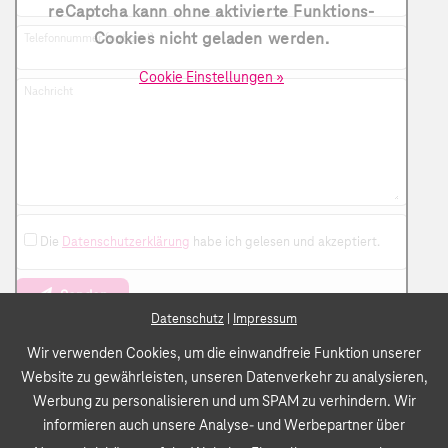
reCaptcha kann ohne aktivierte Funktions-
Cookies nicht geladen werden.
Telefonnummer (optional)
Cookie Einstellungen »
Nachricht
Die
Datenschutzerklärung
habe ich gelesen und akzeptiert.
Senden
Datenschutz
|
Impressum
Wir verwenden Cookies, um die einwandfreie Funktion unserer
Website zu gewährleisten, unseren Datenverkehr zu analysieren,
Ihr Telekom Partner in St. Wendel
Werbung zu personalisieren und um SPAM zu verhindern. Wir
Impressum
Datenschutz
Versandrichtlinien
informieren auch unsere Analyse- und Werbepartner über
Barrierefreiheit